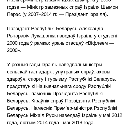
годзе — Міністр замежных спраў Ізраіля Шымон
Перэс (у 2007–2014 гг. — Прэзідэнт Ізраіля).
Прэзідэнт Рэспублікі Беларусь Аляксандр
Рыгоравіч Лукашэнка наведаў Ізраіль у студзені
2000 года ў рамках урачыстасцяў «Віфлеем —
2000».
У розныя гады Ізраіль наведвалі міністры
сельскай гаспадаркі, унутраных спраў, аховы
здароўя, спорту і турызму Рэспублікі Беларусь,
прадстаўнікі Нацыянальнага сходу Рэспублікі
Беларусь, памочнік Прэзідэнта Рэспублікі
Беларусь, Кіраўнік спраў Прэзідэнта Рэспублікі
Беларусь. Намеснік Прэм’ер-міністра Рэспублікі
Беларусь Міхаіл Русы наведваў Ізраіль у маі 2012
года, лютым 2014 года і маі 2018 года.