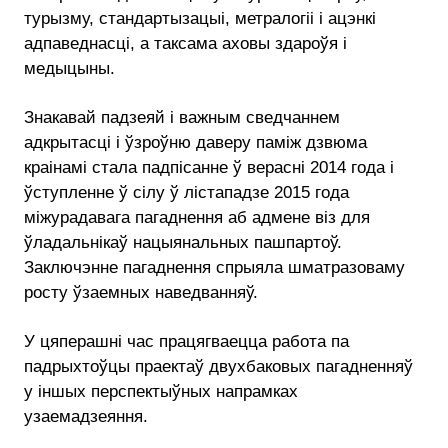
турызму, стандартызацыі, метралогіі і ацэнкі
адпаведнасці, а таксама аховы здароўя і
медыцыны.
Знакавай падзеяй і важным сведчаннем
адкрытасці і ўзроўню даверу паміж дзвюма
краінамі стала падпісанне ў верасні 2014 года і
ўступленне ў сілу ў лістападзе 2015 года
міжурадавага пагаднення аб адмене віз для
ўладальнікаў нацыянальных пашпартоў.
Заключэнне пагаднення спрыяла шматразоваму
росту ўзаемных наведванняў.
У цяперашні час працягваецца работа па
падрыхтоўцы праектаў двухбаковых пагадненняў
у іншых перспектыўных напрамках
узаемадзеяння.