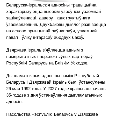
Беларуска-ізраільскія адносіны традыцыйна
характарызуюцца высокім узроўнем узаемнай
зацікаўленасці, даверу і канструктыўнага
ўзаемадзеяння. Двухбаковы дыялог развіваецца
на аснове прынцыпаў раўнапраўя, узаемнай
павагі і ўліку інтарэсаў абодвух бакоў.
Дзяржава Ізраіль з'яўляецца адным з
прыярытэтных і перспектыўных партнёраў
Рэспублікі Беларусь на Блізкім Усходзе.
Дыпламатычныя адносіны паміж Рэспублікай
Беларусь і Дзяржавай Ізраіль былі ўстаноўлены
26 мая 1992 года. У 2027 годзе краіны адзначаць
35-годдзе з дня ўстанаўлення дыпламатычных
адносін.
Пасольства Рэспублікі Беларусь у Дзяржаве