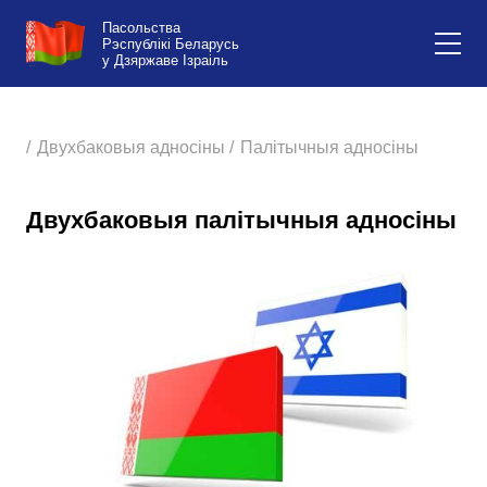
Пасольства
Рэспублікі Беларусь
у Дзяржаве Ізраіль
/
Двухбаковыя адносіны /
Палітычныя адносіны
Двухбаковыя палітычныя адносіны