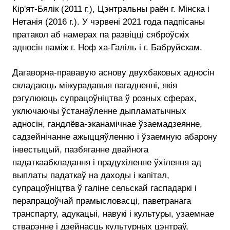
Кір'ят-Бялік (2011 г.), Цэнтральны раён г. Мінска і
Нетанія (2016 г.). У чэрвені 2021 года падпісаны
пратакол аб намерах па развіцці сяброўскіх
адносін паміж г. Ноф ха-Галіль і г. Бабруйскам.
Дагаворна-прававую аснову двухбаковых адносін
складаюць міжурадавыя пагадненні, якія
рэгулююць супрацоўніцтва ў розных сферах,
уключаючы ўстанаўленне дыпламатычных
адносін, гандлёва-эканамічнае ўзаемадзеянне,
садзейнічанне ажыццяўленню і ўзаемную абарону
інвестыцый, пазбяганне двайнога
падаткаабкладання і прадухіленне ўхілення ад
выплаты падаткаў на даходы і капітал,
супрацоўніцтва ў галіне сельскай гаспадаркі і
перапрацоўчай прамысловасці, паветранага
транспарту, адукацыі, навукі і культуры, узаемнае
стварэнне і дзейнасць культурных цэнтраў,