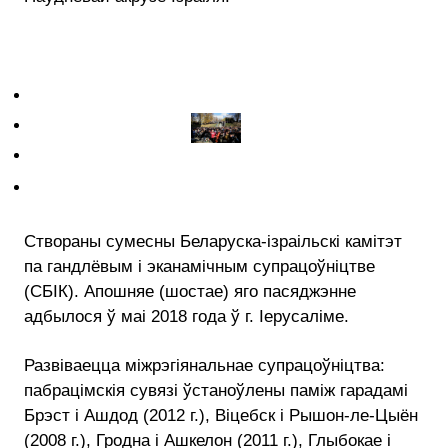
Створаны сумесны Беларуска-ізраільскі камітэт
па гандлёвым і эканамічным супрацоўніцтве
(СБІК). Апошняе (шостае) яго пасяджэнне
адбылося ў маі 2018 года ў г. Іерусаліме.
Развіваецца міжрэгіянальнае супрацоўніцтва:
пабрацімскія сувязі ўстаноўлены паміж гарадамі
Брэст і Ашдод (2012 г.), Віцебск і Рышон-ле-Цыён
(2008 г.), Гродна і Ашкелон (2011 г.), Глыбокае і