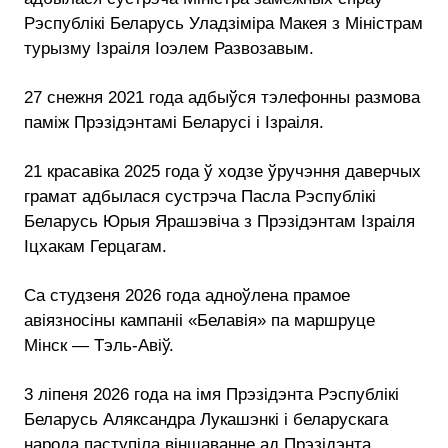
Рэспублікі Беларусь Уладзіміра Макея з Міністрам
турызму Ізраіля Іоэлем Развозавым.
27 снежня 2021 года адбыўся тэлефонны размова
паміж Прэзідэнтамі Беларусі і Ізраіля.
21 красавіка 2025 года ў ходзе ўручэння даверчых
грамат адбылася сустрэча Пасла Рэспублікі
Беларусь Юрыя Ярашэвіча з Прэзідэнтам Ізраіля
Іцхакам Герцагам.
Са студзеня 2026 года адноўлена прамое
авіязносіны кампаніі «Белавія» па маршруце
Мінск — Тэль-Авіў.
3 ліпеня 2026 года на імя Прэзідэнта Рэспублікі
Беларусь Аляксандра Лукашэнкі і беларускага
народа паступіла віншаванне ад Прэзідэнта