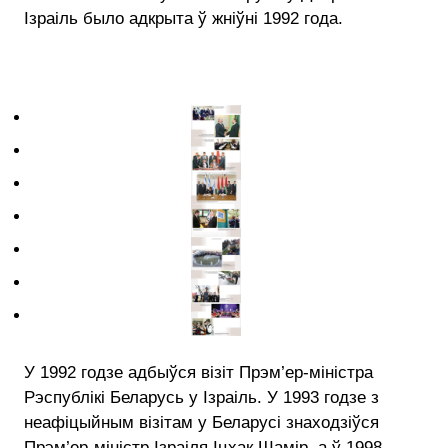
Ізраіль было адкрыта ў жніўні 1992 года.
У 1992 годзе адбыўся візіт Прэм’ер-міністра
Рэспублікі Беларусь у Ізраіль. У 1993 годзе з
неафіцыйным візітам у Беларусі знаходзіўся
Прэм’ер-міністр Ізраіля Іцхак Шамір, а ў 1998