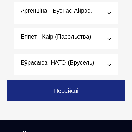
Аргенціна - Буэнас-Айрэс (Пасольства)
Егіпет - Каір (Пасольства)
Еўрасаюз, НАТО (Брусель)
Перайсці