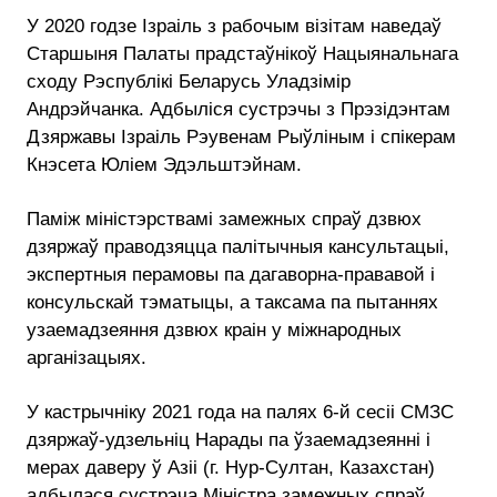
У 2020 годзе Ізраіль з рабочым візітам наведаў
Старшыня Палаты прадстаўнікоў Нацыянальнага
сходу Рэспублікі Беларусь Уладзімір
Андрэйчанка. Адбыліся сустрэчы з Прэзідэнтам
Дзяржавы Ізраіль Рэувенам Рыўліным і спікерам
Кнэсета Юліем Эдэльштэйнам.
Паміж міністэрствамі замежных спраў дзвюх
дзяржаў праводзяцца палітычныя кансультацыі,
экспертныя перамовы па дагаворна-прававой і
консульскай тэматыцы, а таксама па пытаннях
узаемадзеяння дзвюх краін у міжнародных
арганізацыях.
У кастрычніку 2021 года на палях 6-й сесіі СМЗС
дзяржаў-удзельніц Нарады па ўзаемадзеянні і
мерах даверу ў Азіі (г. Нур-Султан, Казахстан)
адбылася сустрэча Міністра замежных спраў