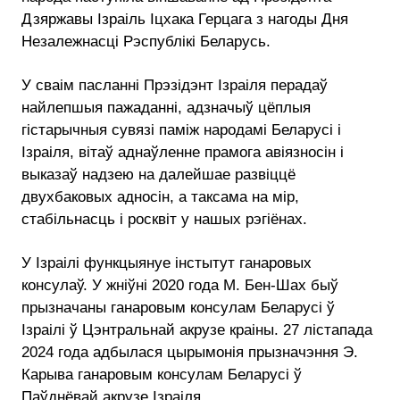
Дзяржавы Ізраіль Іцхака Герцага з нагоды Дня
Незалежнасці Рэспублікі Беларусь.
У сваім пасланні Прэзідэнт Ізраіля перадаў
найлепшыя пажаданні, адзначыў цёплыя
гістарычныя сувязі паміж народамі Беларусі і
Ізраіля, вітаў аднаўленне прамога авіязносін і
выказаў надзею на далейшае развіццё
двухбаковых адносін, а таксама на мір,
стабільнасць і росквіт у нашых рэгіёнах.
У Ізраілі функцыянуе інстытут ганаровых
консулаў. У жніўні 2020 года М. Бен-Шах быў
прызначаны ганаровым консулам Беларусі ў
Ізраілі ў Цэнтральнай акрузе краіны. 27 лістапада
2024 года адбылася цырымонія прызначэння Э.
Карыва ганаровым консулам Беларусі ў
Паўднёвай акрузе Ізраіля.