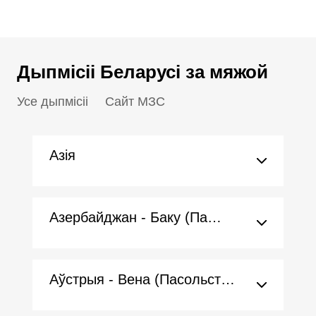
Дыпмісіі Беларусі за мяжой
Усе дыпмісіі
Сайт МЗС
Азія
Азербайджан - Баку (Пасольства)
Аўстрыя - Вена (Пасольства)